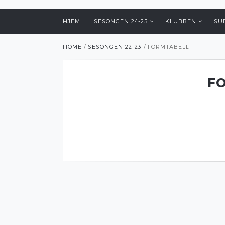
HJEM
SESONGEN 24-25
KLUBBEN
SU
HOME
/
SESONGEN 22-23
/
FORMTABELL
F