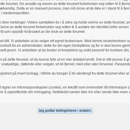
ette forumet. De ansatte og eieren av dette forumet forbeholder seg retten til å fjer
dvendig. Dette er en manuell prosess, man må innse at de ikke er i stand til å fjern
 i medlemsprofilen.
i dine meldinger. Videre samtykker du i å sikre og holde eierne av dette forumet, andr
erne av dette forumet forbeholder seg retten til å avsløre din identitet (eller annen
 skritt som oppstår forårsaket av din bruk av dette forumet.
et ditt. Vi anbefaler at du velger ett egnet brukernavn. Med denne brukerkontoen so
, bortsett fra en administrator, dette for din egen beskyttelse og for vi skal kunne g
t grunn. Vi anbefaler at du bruker et komplekst og unikt passord for kontoen din, 
n på dette forumet, vil du kunne fylle ut en mer detaljert profil. Det er ditt ansvar å g
r unøyaktige, støtende eller vulgær, vil bli fjernet, med eller uten forvarsel. Passen
rert på hvert innlegg, i tilfelle du trenger å bli utestengt fra dette forumet eller at d
agrer en informasjonskapsel (cookie), en tekstfil som inneholder litt informasjon (
or å opprettholde din innlogging. Nettstedet samler ikke inn eller sende ikke noen a