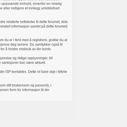
ne upassende innhold, innenfor en rimelig
e eller redigere et innlegg umiddelbart.
e relaterte nettsteder til dette forumet, dets
 relatert informasjon samlet på dette forumet)
m du er i ferd med å registrere, godtar du at
jenkjenne deg senere. Du samtykker også til
for å hindre misbruk av din konto.
i presise og riktige opplysninger. All
de sanksjoner kan være aktuelt.
in ISP kontaktes. Dette vil bare skje i tilfelle
som ditt brukernavn og passord), i
nnen form for informasjon til din