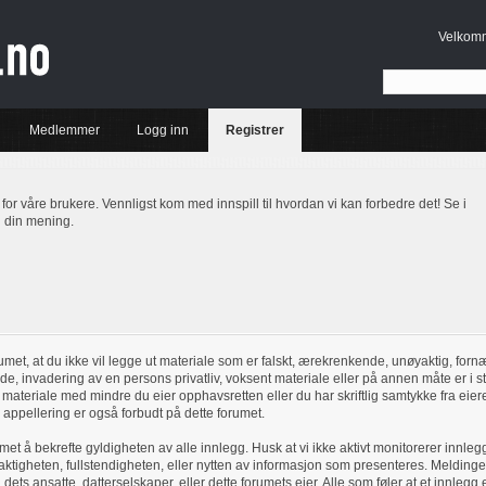
Velkom
Medlemmer
Logg inn
Registrer
t for våre brukere. Vennligst kom med innspill til hvordan vi kan forbedre det! Se i
i din mening.
met, at du ikke vil legge ut materiale som er falskt, ærekrenkende, unøyaktig, forn
nde, invadering av en persons privatliv, voksent materiale eller på annen måte er i st
t materiale med mindre du eier opphavsretten eller du har skriftlig samtykke fra eie
appellering er også forbudt på dette forumet.
umet å bekrefte gyldigheten av alle innlegg. Husk at vi ikke aktivt monitorerer innle
aktigheten, fullstendigheten, eller nytten av informasjon som presenteres. Melding
dets ansatte, datterselskaper, eller dette forumets eier. Alle som føler at et innlegg