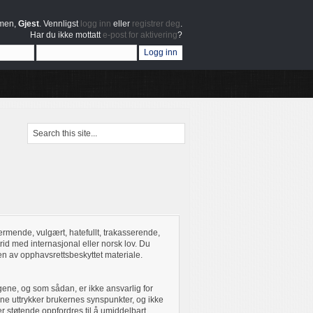
men,
Gjest
. Vennligst
logg inn
eller
registrer deg
.
Har du ikke mottatt
e-post for aktivering
?
ærmende, vulgært, hatefullt, trakasserende,
rid med internasjonal eller norsk lov. Du
ren av opphavsrettsbeskyttet materiale.
ggene, og som sådan, er ikke ansvarlig for
ene uttrykker brukernes synspunkter, og ikke
 er støtende oppfordres til å umiddelbart