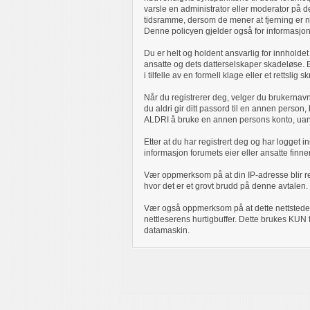
varsle en administrator eller moderator på d
tidsramme, dersom de mener at fjerning er nø
Denne policyen gjelder også for informasjon
Du er helt og holdent ansvarlig for innholdet 
ansatte og dets datterselskaper skadeløse. Ei
i tilfelle av en formell klage eller et rettslig
Når du registrerer deg, velger du brukernavn
du aldri gir ditt passord til en annen person
ALDRI å bruke en annen persons konto, uanset
Etter at du har registrert deg og har logget in
informasjon forumets eier eller ansatte finne
Vær oppmerksom på at din IP-adresse blir regist
hvor det er et grovt brudd på denne avtalen.
Vær også oppmerksom på at dette nettstedet l
nettleserens hurtigbuffer. Dette brukes KUN f
datamaskin.