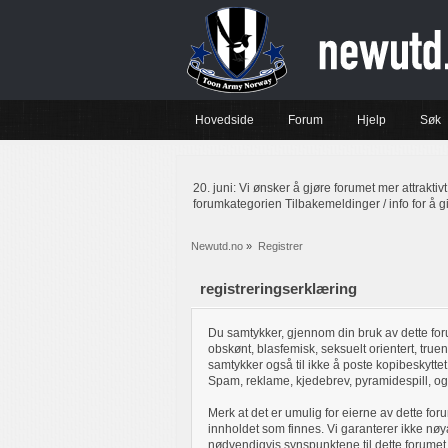
Hovedside
Forum
Hjelp
Søk
20. juni: Vi ønsker å gjøre forumet mer attraktiv
forumkategorien Tilbakemeldinger / info for å g
Newutd.no
»
Registrer
registreringserklæring
Du samtykker, gjennom din bruk av dette foru
obskønt, blasfemisk, seksuelt orientert, true
samtykker også til ikke å poste kopibeskytte
Spam, reklame, kjedebrev, pyramidespill, og 
Merk at det er umulig for eierne av dette for
innholdet som finnes. Vi garanterer ikke nøy
nødvendigvis synspunktene til dette forumet, 