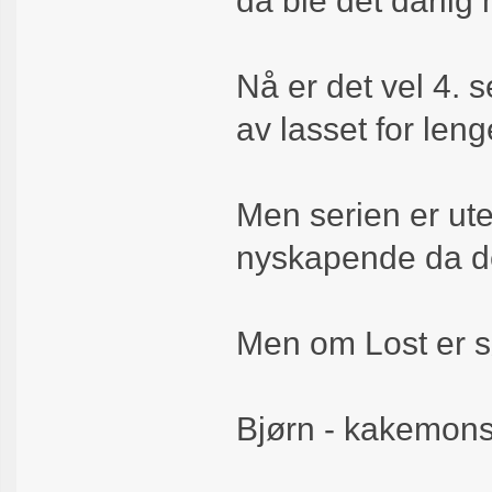
da ble det dårlig
Nå er det vel 4. s
av lasset for leng
Men serien er ute
nyskapende da den
Men om Lost er sø
Bjørn - kakemons