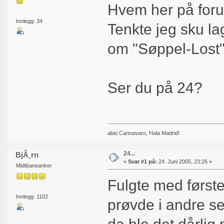
Hvem her på foru
Innlegg: 34
Tenkte jeg sku la
om "Søppel-Lost"
Ser du på 24?
abio Cannavaro, Hala Madrid!
24...
BjÃ¸rn
«
Svar #1 på:
24. Juni 2005, 23:26 »
Midtbaneanker
Fulgte med første
Innlegg: 1102
prøvde i andre s