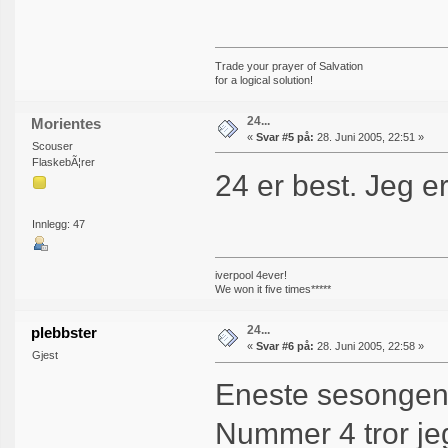
Trade your prayer of Salvation
for a logical solution!
24...
Morientes
«
Svar #5 på:
28. Juni 2005, 22:51 »
Scouser
FlaskebÃ¦rer
24 er best. Jeg e
Innlegg: 47
iverpool 4ever!
We won it five times*****
24...
plebbster
«
Svar #6 på:
28. Juni 2005, 22:58 »
Gjest
Eneste sesongen 
Nummer 4 tror je