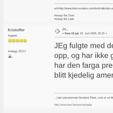
url=http://www.intervocative.com/dvdcollection
Howay the Toon
Howay the Lads
24...
Kristoffer
«
Svar #2 på:
25. Juni 2005, 00:25 »
Kaptein
JEg fulgte med de
Innlegg: 25717
opp, og har ikke 
har den farga pre
blitt kjedelig amer
...i det selvutnevnte Nordens Paris, som er en 
http://www.last.fm/user/arhaida