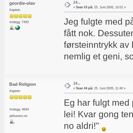
24...
geordie-olav
«
Svar #3 på:
25. Juni 2005, 10:01 »
Kaptein
Jeg fulgte med på
Innlegg: 7493
fått nok. Dessute
førsteinntrykk av 
nemlig et geni, 
24...
Bad Religion
«
Svar #4 på:
25. Juni 2005, 11:40 »
Kaptein
Eg har fulgt med 
Innlegg: 4694
lei! Kvar gong te
ptthunem.no
no aldri!"