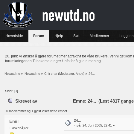
Hovedside
Forum
Hjelp
Søk
Medlemmer
Logg inn
20. juni: Vi ønsker å gjøre forumet mer attraktivt for våre brukere. Vennligst kom 
forumkategorien Tilbakemeldinger / info for å gi din mening.
Newutd.no
»
Newutd.no
»
Chit chat
(Moderator:
Andy
) »
24...
Sider: [
1
]
Skrevet av
Emne: 24... (Lest 4317 gange
0 medlemmer og 1 gjest leser dette emnet.
24...
Emil
«
på:
24. Juni 2005, 22:41 »
FlaskebÃ¦rer