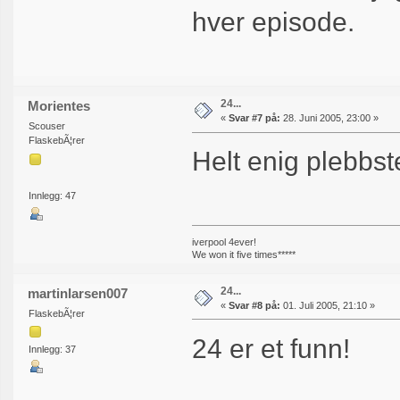
hver episode.
24...
Morientes
«
Svar #7 på:
28. Juni 2005, 23:00 »
Scouser
FlaskebÃ¦rer
Helt enig plebbst
Innlegg: 47
iverpool 4ever!
We won it five times*****
24...
martinlarsen007
«
Svar #8 på:
01. Juli 2005, 21:10 »
FlaskebÃ¦rer
24 er et funn!
Innlegg: 37