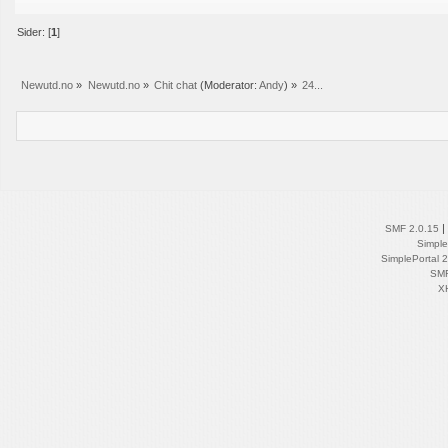
Sider: [
1
]
Newutd.no
»
Newutd.no
»
Chit chat
(Moderator:
Andy
) »
24...
|
SMF 2.0.15
Simpl
SimplePortal 
SM
X